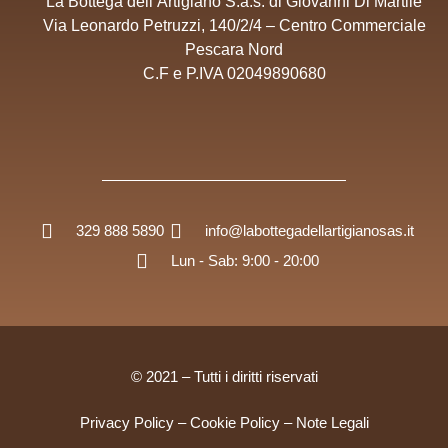
La Bottega dell’Artigiano S.a.s. di Giovanni Di Martile
Via Leonardo Petruzzi, 140/2/4 – Centro Commerciale
Pescara Nord
C.F e P.IVA 02049890680
329 888 5890
info@labottegadellartigianosas.it
Lun - Sab: 9:00 - 20:00
© 2021 – Tutti i diritti riservati
Privacy Policy
–
Cookie Policy
–
Note Legali